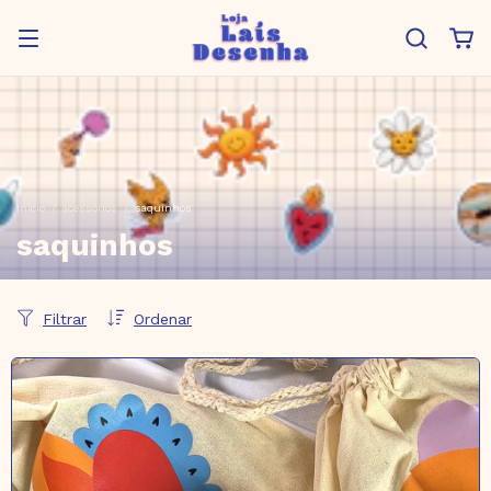
Início
/
acessórios
/
saquinhos
saquinhos
Filtrar
Ordenar