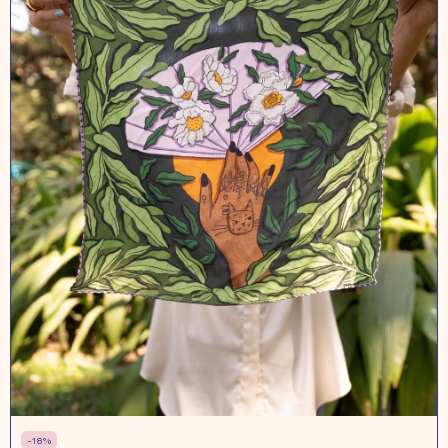
-
18
%