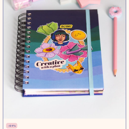
-
64
%