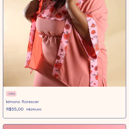
-
74
%
kimono florescer
R$55,00
R$210,00