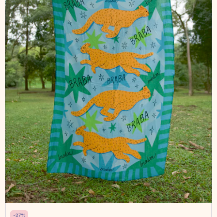
-
27
%