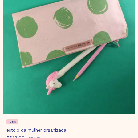
-
28
%
estojo da mulher organizada
R$13,00