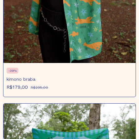
-
39
%
kimono braba
R$179,00
R$295,00