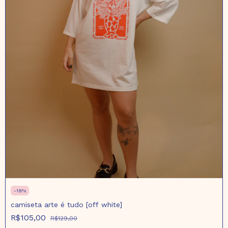
-
19
%
camiseta arte é tudo [off white]
R$105,00
R$129,00