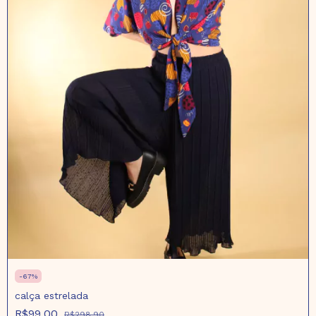
-
67
%
calça estrelada
R$99,00
R$298,90