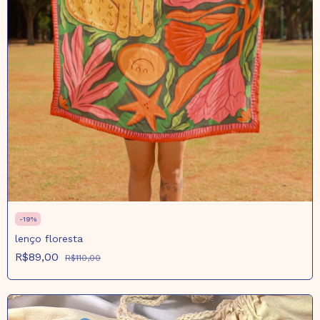
-
19
%
lenço floresta
R$89,00
R$110,00