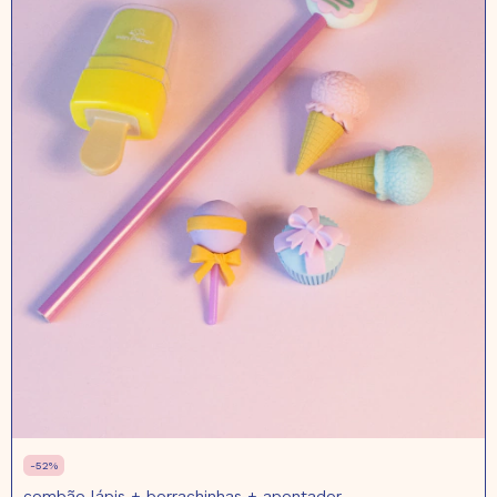
-
52
%
combão lápis + borrachinhas + apontador