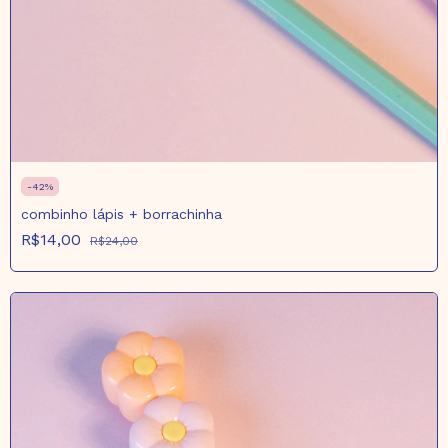
-
42
%
combinho lápis + borrachinha
R$14,00
R$24,00