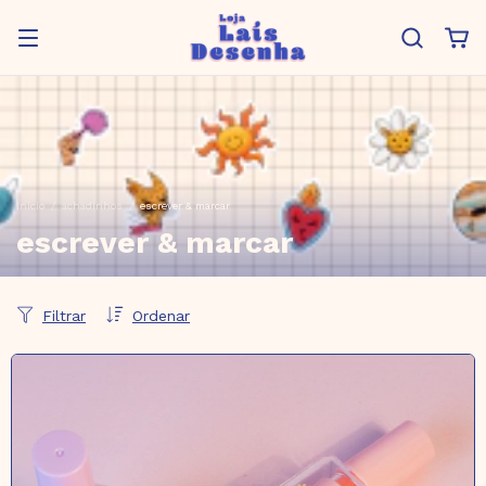
Início
/
achadinhos
/
escrever & marcar
escrever & marcar
Filtrar
Ordenar