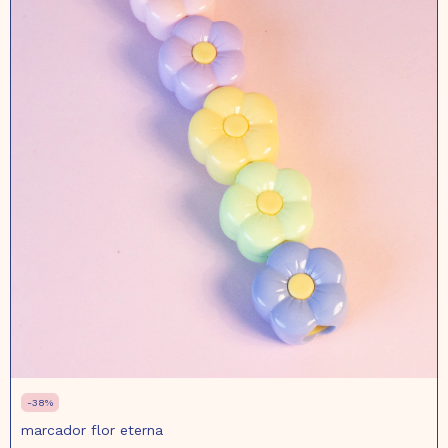
-
38
%
marcador flor eterna