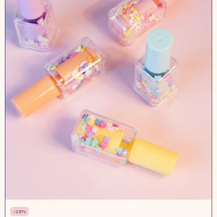
-
29
%