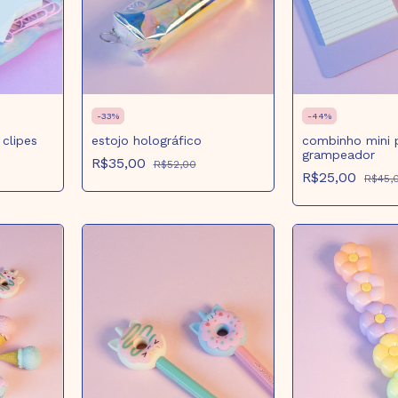
-
33
%
-
44
%
clipes
estojo holográfico
combinho mini 
grampeador
R$35,00
R$52,00
R$25,00
R$45,