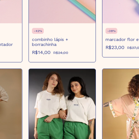
-
42
%
-
38
%
combinho lápis +
marcador flor e
ntador
borrachinha
R$23,00
R$37,
R$14,00
R$24,00