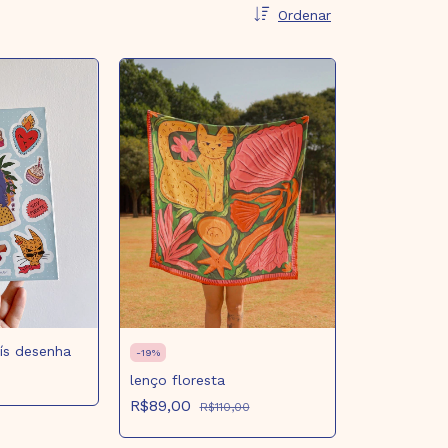
Ordenar
aís desenha
-
19
%
lenço floresta
R$89,00
R$110,00