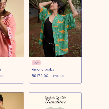
-
39
%
r
kimono braba
R$179,00
,00
R$295,00