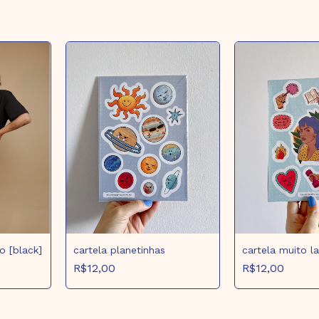
o [black]
cartela planetinhas
cartela muito l
R$12,00
R$12,00