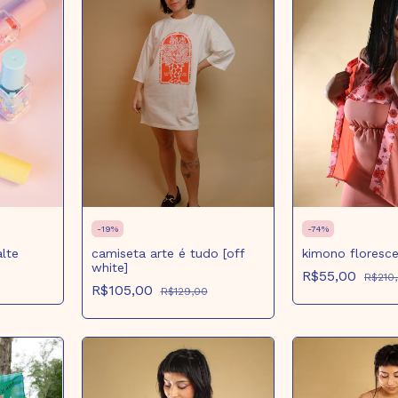
-
19
%
-
74
%
lte
camiseta arte é tudo [off
kimono floresce
white]
R$55,00
R$210
R$105,00
R$129,00