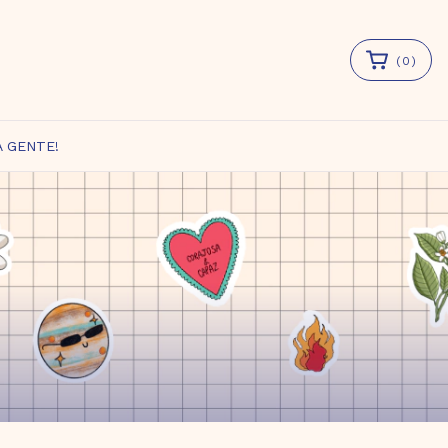
(
0
)
A GENTE!