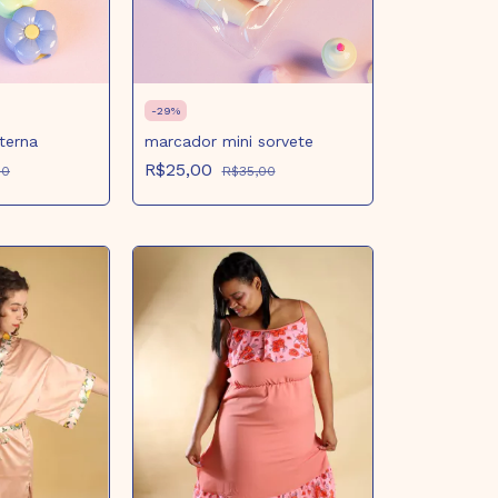
-
29
%
terna
marcador mini sorvete
R$25,00
00
R$35,00