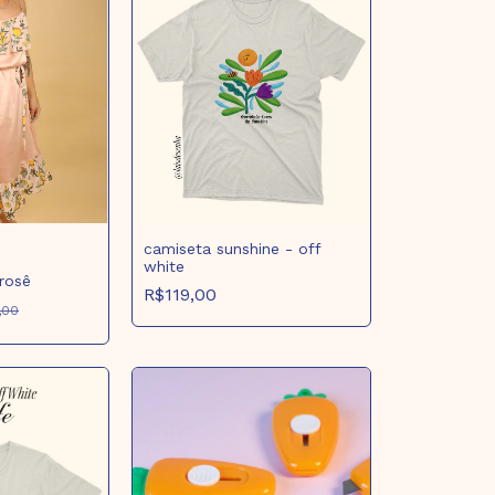
camiseta sunshine - off
white
 rosê
R$119,00
,00