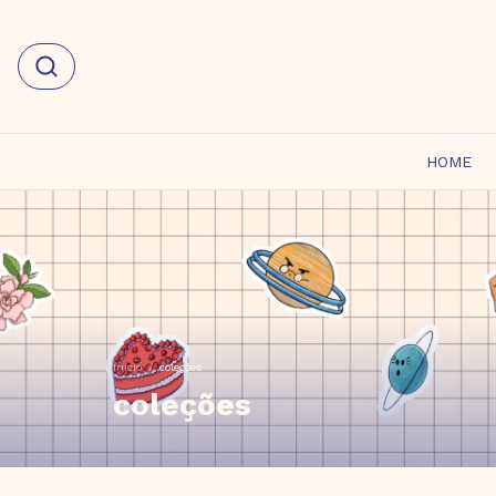
HOME
Início
/
coleções
coleções