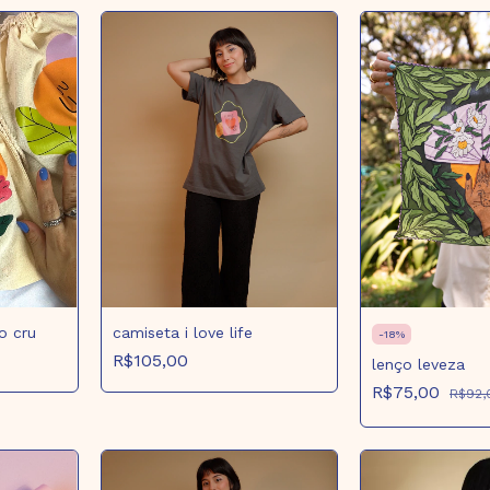
o cru
camiseta i love life
-
18
%
R$105,00
lenço leveza
R$75,00
R$92,