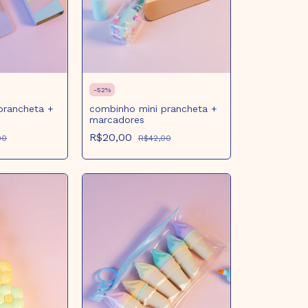
-
52
%
prancheta +
combinho mini prancheta +
marcadores
R$20,00
00
R$42,00