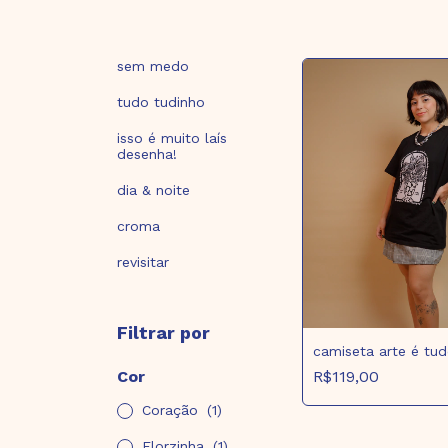
sem medo
tudo tudinho
isso é muito laís
desenha!
dia & noite
croma
revisitar
Filtrar por
camiseta arte é tud
Cor
R$119,00
Coração
(1)
Florzinha
(1)