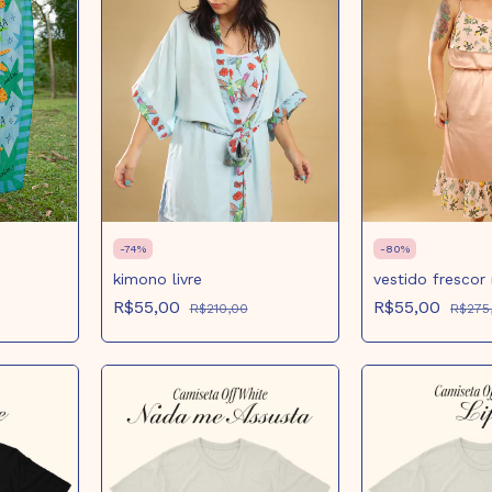
-
74
%
-
80
%
kimono livre
vestido frescor
R$55,00
R$55,00
R$210,00
R$275