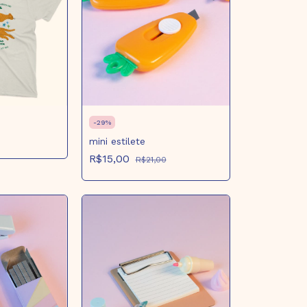
-
29
%
mini estilete
R$15,00
R$21,00