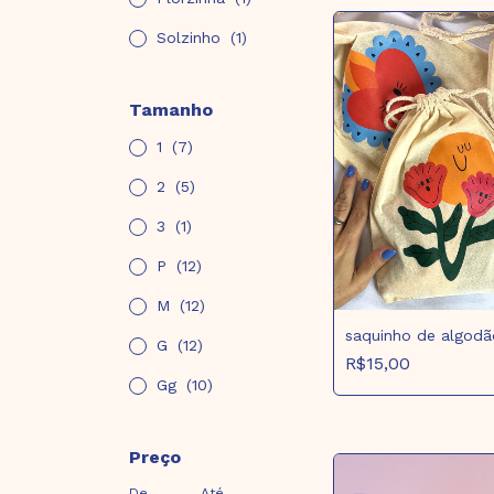
Solzinho
(1)
Tamanho
1
(7)
2
(5)
3
(1)
P
(12)
M
(12)
saquinho de algodã
G
(12)
R$15,00
Gg
(10)
Preço
De
Até