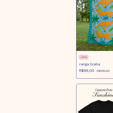
-
27
%
canga braba
R$99,00
R$135,00