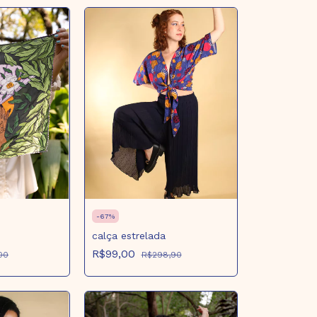
-
67
%
calça estrelada
R$99,00
R$298,90
00