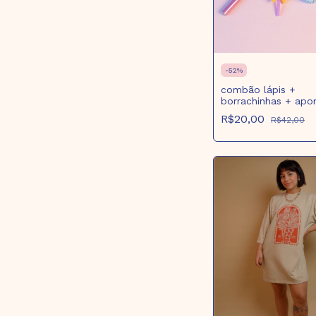
-
52
%
combão lápis +
borrachinhas + apo
R$20,00
R$42,00