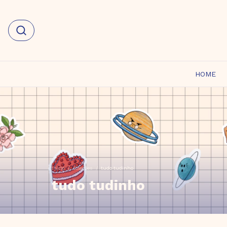
HOME
Início
/
coleções
/
tudo tudinho
tudo tudinho