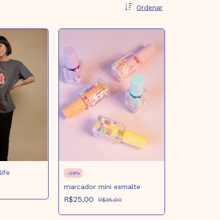
Ordenar
life
-
29
%
marcador mini esmalte
R$25,00
R$35,00