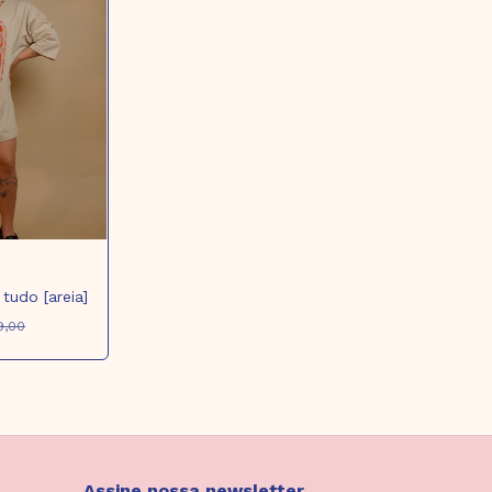
tudo [areia]
9,00
Assine nossa newsletter