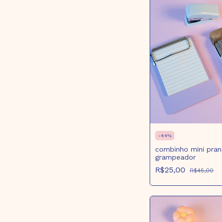
-
44
%
combinho mini pran
grampeador
R$25,00
R$45,00