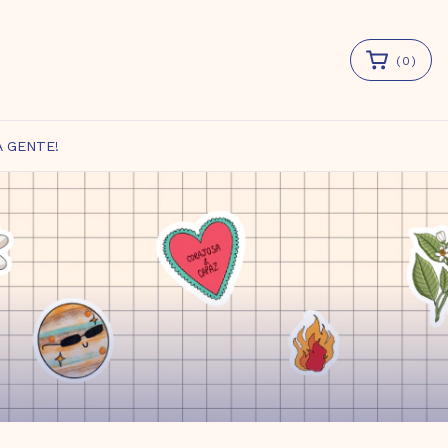
(
0
)
A GENTE!