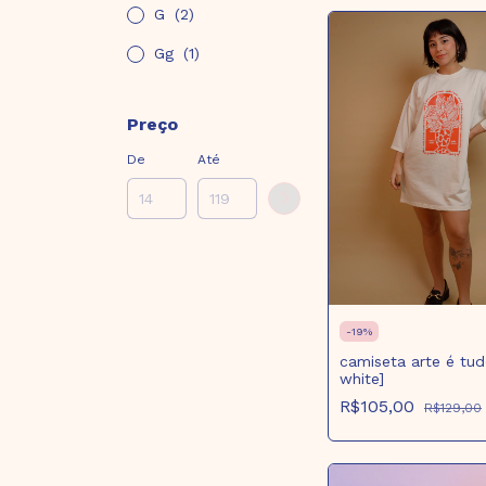
G
(2)
Gg
(1)
Preço
De
Até
-
19
%
camiseta arte é tud
white]
R$105,00
R$129,00