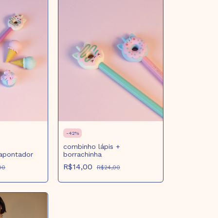
-
42
%
combinho lápis +
 apontador
borrachinha
R$14,00
00
R$24,00