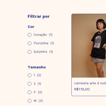
Filtrar por
Cor
Coração
(1)
Florzinha
(1)
Solzinho
(1)
Tamanho
1
(2)
camiseta arte é tud
2
(1)
R$119,00
P
(2)
M
(2)