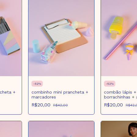
-
52
%
-
52
%
cheta +
combinho mini prancheta +
combão lápis +
marcadores
borrachinhas +
R$20,00
R$20,00
R$42,00
R$42,