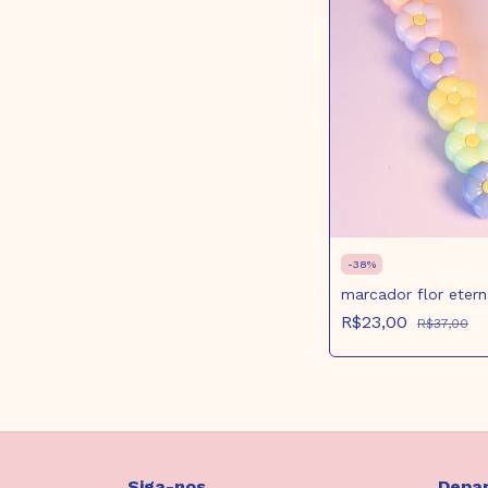
-
38
%
marcador flor etern
R$23,00
R$37,00
Siga-nos
Depa