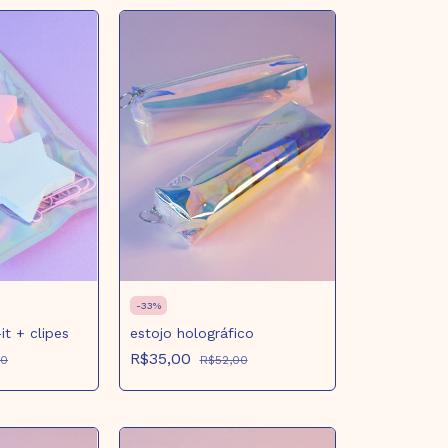
-
33
%
t + clipes
estojo holográfico
R$35,00
00
R$52,00