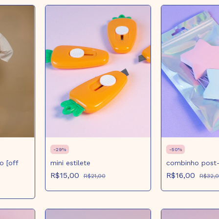
-
29
%
-
50
%
o [off
mini estilete
combinho post-i
R$15,00
R$16,00
R$21,00
R$32,