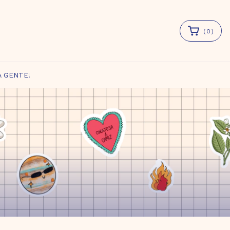
(
0
)
A GENTE!