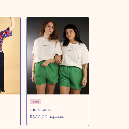
-
69
%
short tactel
R$30,00
R$98,00