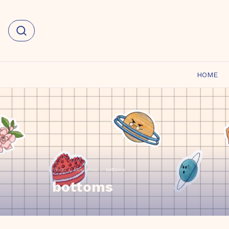
HOME
Início
/
lookinhos
/
bottoms
bottoms