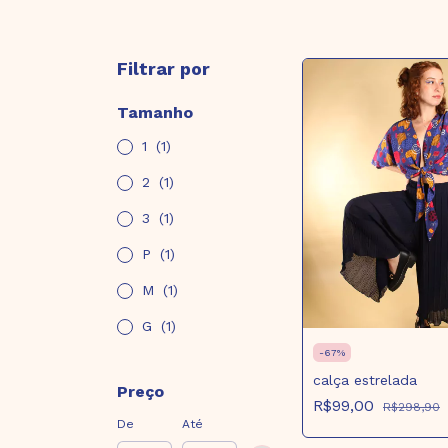
Filtrar por
Tamanho
1
(1)
2
(1)
3
(1)
P
(1)
M
(1)
G
(1)
-
67
%
calça estrelada
Preço
R$99,00
R$298,90
De
Até