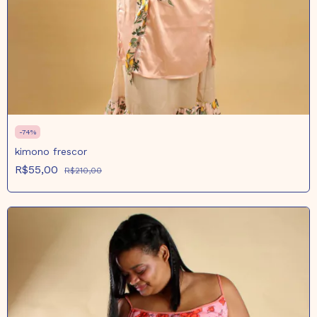
-
74
%
kimono frescor
R$55,00
R$210,00