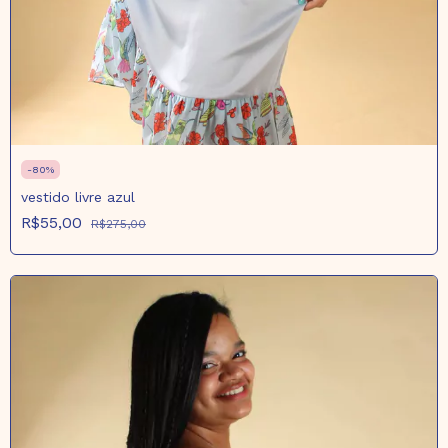
-
80
%
vestido livre azul
R$55,00
R$275,00