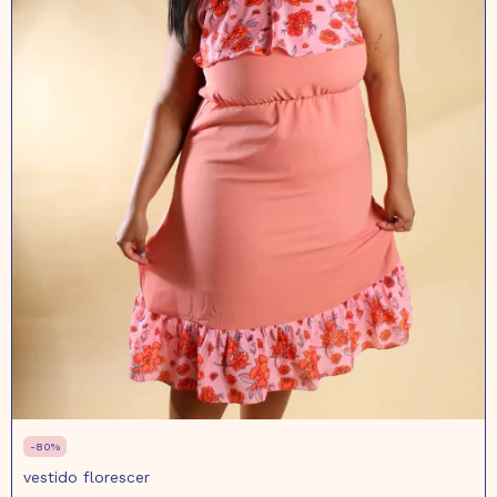
-
80
%
vestido florescer