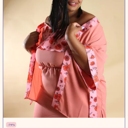
-
74
%