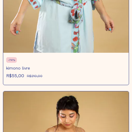
-
74
%
kimono livre
R$55,00
R$210,00