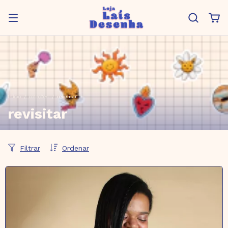
Início
/
coleções
/
revisitar
revisitar
Filtrar
Ordenar