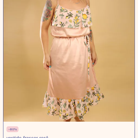
-
80
%
vestido frescor rosê