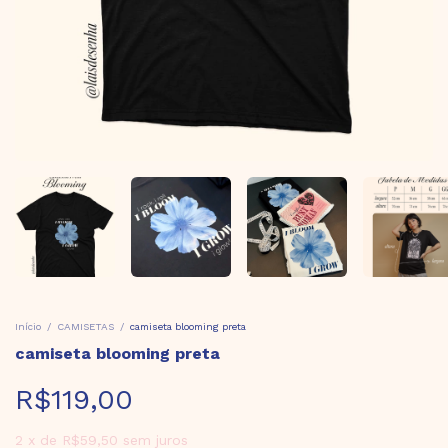
Início
/
CAMISETAS
/
camiseta blooming preta
camiseta blooming preta
R$119,00
2
x
de
R$59,50
sem juros