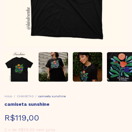
Início
/
CAMISETAS
/
camiseta sunshine
camiseta sunshine
R$119,00
2
x
de
R$59,50
sem juros