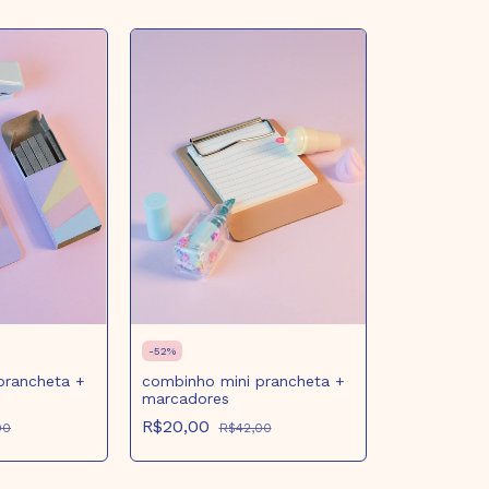
-
52
%
prancheta +
combinho mini prancheta +
marcadores
R$20,00
00
R$42,00