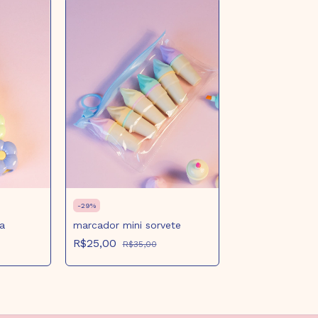
-
29
%
a
marcador mini sorvete
R$25,00
R$35,00