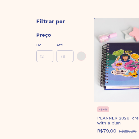
Filtrar por
Preço
De
Até
-
64
%
PLANNER 2026: cre
with a plan
R$79,00
R$220,00