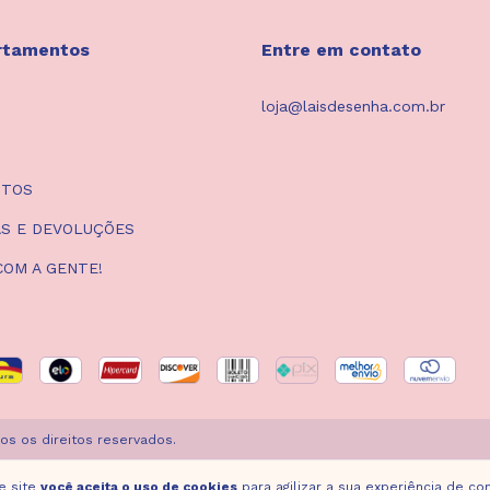
rtamentos
Entre em contato
loja@laisdesenha.com.br
UTOS
S E DEVOLUÇÕES
COM A GENTE!
os os direitos reservados.
e site
você aceita o uso de cookies
para agilizar a sua experiência de co