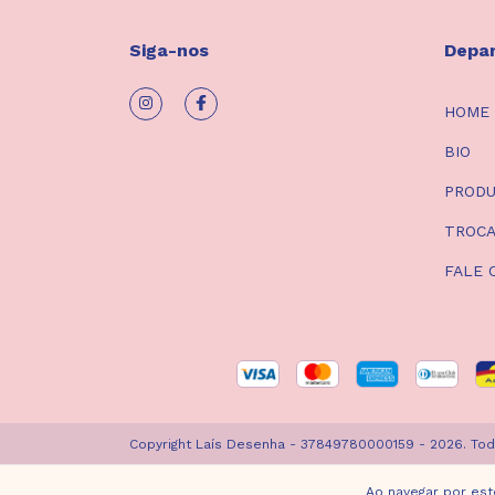
Siga-nos
Depa
HOME
BIO
PROD
TROCA
FALE 
Copyright Laís Desenha - 37849780000159 - 2026. Tod
Ao navegar por est