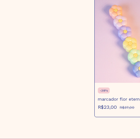
-
38
%
marcador flor etern
R$23,00
R$37,00