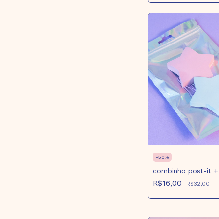
-
50
%
combinho post-it + 
R$16,00
R$32,00