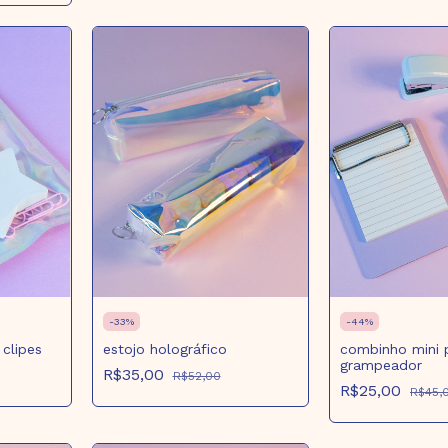
-
33
%
-
44
%
clipes
estojo holográfico
combinho mini 
grampeador
R$35,00
R$52,00
R$25,00
R$45,