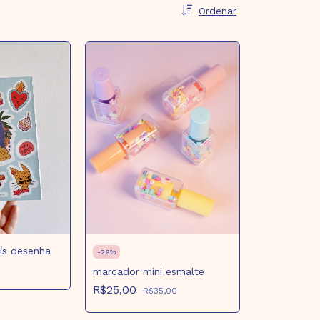
Ordenar
aís desenha
-
29
%
marcador mini esmalte
R$25,00
R$35,00