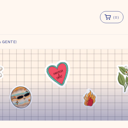
(
0
)
A GENTE!