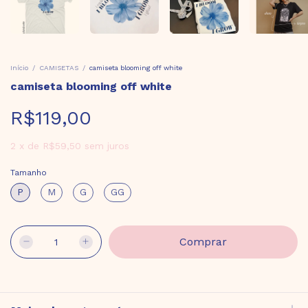
Início
/
CAMISETAS
/
camiseta blooming off white
camiseta blooming off white
R$119,00
2
x
de
R$59,50
sem juros
Tamanho
P
M
G
GG