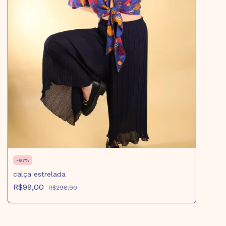
-
67
%
calça estrelada
R$99,00
R$298,90