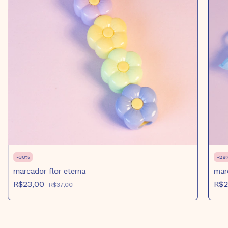
-
38
%
-
29
marcador flor eterna
mar
R$23,00
R$
R$37,00