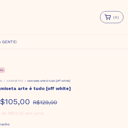
(
0
)
A GENTE!
9
%
io
/
CAMISETAS
/
camiseta arte é tudo [off white]
miseta arte é tudo [off white]
$105,00
R$129,00
x
de
R$52,50
sem juros
manho