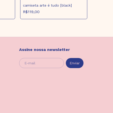
camiseta arte é tudo [black]
R$119,00
camiseta i 
R$105,00
Assine nossa newsletter