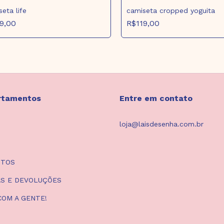
eta life
camiseta cropped yoguita
9,00
R$119,00
rtamentos
Entre em contato
loja@laisdesenha.com.br
UTOS
S E DEVOLUÇÕES
COM A GENTE!