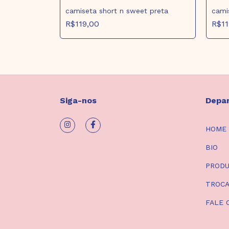
camiseta short n sweet preta
camis
R$119,00
R$11
Siga-nos
Depa
HOME
BIO
PROD
TROCA
FALE 