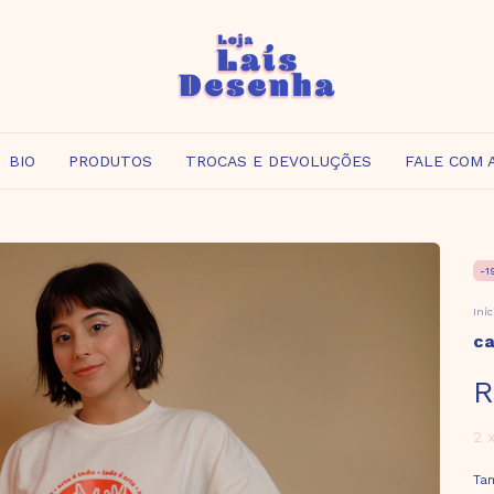
BIO
PRODUTOS
TROCAS E DEVOLUÇÕES
FALE COM 
-
1
Iníc
ca
R
2
Ta