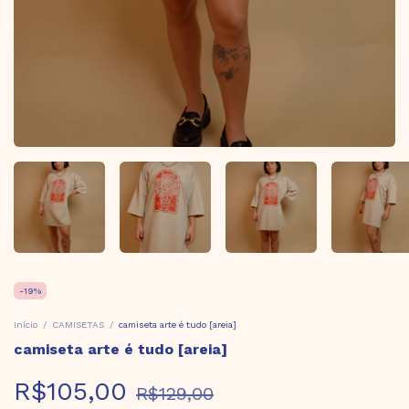
-
19
%
Início
/
CAMISETAS
/
camiseta arte é tudo [areia]
camiseta arte é tudo [areia]
R$105,00
R$129,00