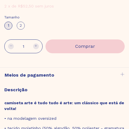
2
x
de
R$52,50
sem juros
Tamanho
1
2
Meios de pagamento
Descrição
camiseta arte é tudo tudo é arte: um clássico que está de
volta!
• na modelagem oversized
• tecido moletinho (50% algodão, 50% poliester - gramatura