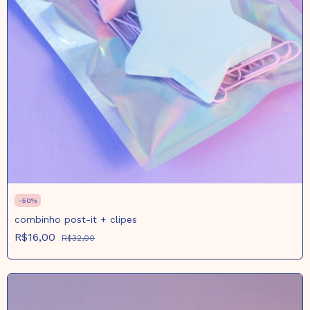
-
50
%
combinho post-it + clipes
R$16,00
R$32,00