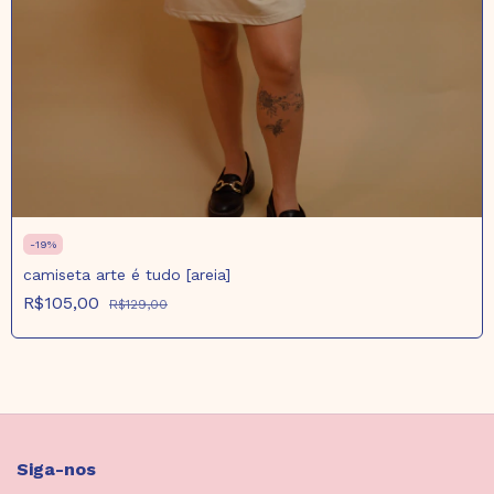
-
19
%
camiseta arte é tudo [areia]
R$105,00
R$129,00
Siga-nos