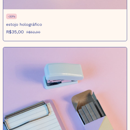
-
33
%
estojo holográfico
R$35,00
R$52,00