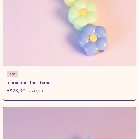
-
38
%
marcador flor eterna
R$23,00
R$37,00