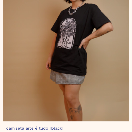
camiseta arte é tudo [black]