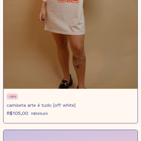
-
19
%
camiseta arte é tudo [off white]
R$105,00
R$129,00