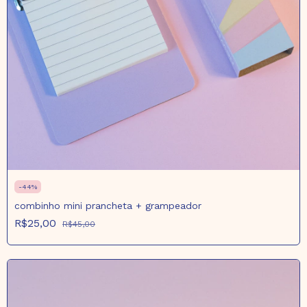
-
44
%
combinho mini prancheta + grampeador
R$25,00
R$45,00