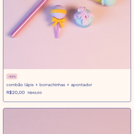
-
52
%
combão lápis + borrachinhas + apontador
R$20,00
R$42,00