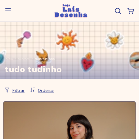
Início
/
coleções
/
tudo tudinho
tudo tudinho
Filtrar
Ordenar