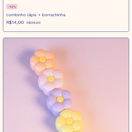
-
42
%
combinho lápis + borrachinha
R$14,00
R$24,00